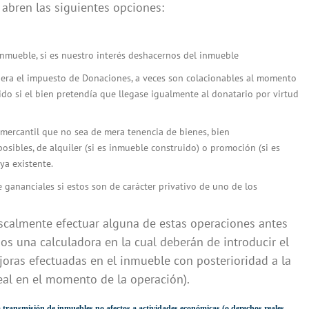
 abren las siguientes opciones:
inmueble, si es nuestro interés deshacernos del inmueble
era el impuesto de Donaciones, a veces son colacionables al momento
tido si el bien pretendía que llegase igualmente al donatario por virtud
mercantil que no sea de mera tenencia de bienes, bien
posibles, de alquiler (si es inmueble construido) o promoción (si es
ya existente.
 gananciales si estos son de carácter privativo de uno de los
fiscalmente efectuar alguna de estas operaciones antes
os una calculadora en la cual deberán de introducir el
ejoras efectuadas en el inmueble con posterioridad a la
real en el momento de la operación).
 transmisión de inmuebles no afectos a actividades económicas (o derechos reales