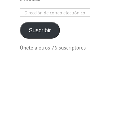
Dirección
de
correo
Suscribir
electrónico
Únete a otros 76 suscriptores