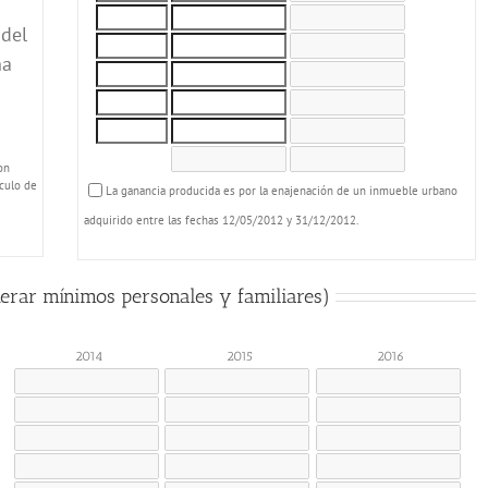
 del
ha
on
lculo de
La ganancia producida es por la enajenación de un inmueble urbano
adquirido entre las fechas 12/05/2012 y 31/12/2012.
derar mínimos personales y familiares)
2014
2015
2016