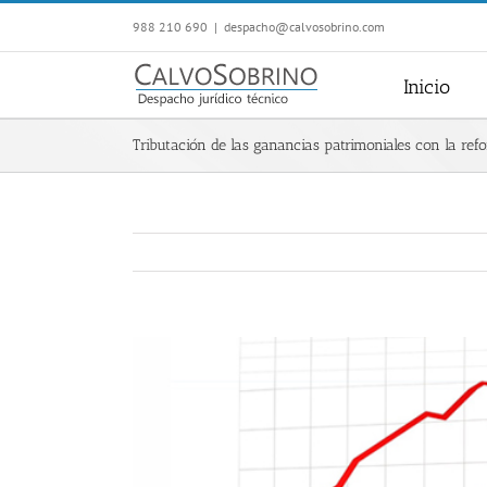
Saltar
988 210 690
|
despacho@calvosobrino.com
al
contenido
Inicio
Tributación de las ganancias patrimoniales con la ref
Ver
imagen
más
grande