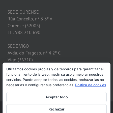
SEDE OURENSE
Rúa Concello, nº 3 3º A
Ourense (32003)
Tlf: 988 210 690
SEDE VIGO
Avda. do Fragoso, nº 4 2º C
Vigo (36210)
Tlf: 986 128 621
Utilizamos cookies propias y de terceros para garantizar el
funcionamiento de la web, medir su uso y mejorar nuestros
despacho@calvosobrino.com
servicios. Puede aceptar todas las cookies, rechazar las no
necesarias o configurar sus preferencias.
Política de cookies
Aceptar todo
©2013 Despacho CALVO SOBRINO, C.B. Todos los derechos reservados |
Rechazar
Aviso legal
|
Política de cookies
|
Mapa web