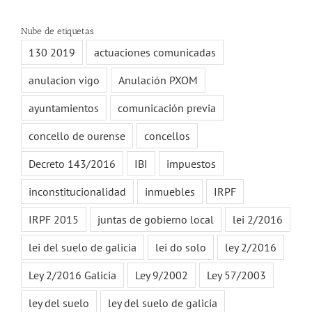
Nube de etiquetas
130 2019
actuaciones comunicadas
anulacion vigo
Anulación PXOM
ayuntamientos
comunicación previa
concello de ourense
concellos
Decreto 143/2016
IBI
impuestos
inconstitucionalidad
inmuebles
IRPF
IRPF 2015
juntas de gobierno local
lei 2/2016
lei del suelo de galicia
lei do solo
ley 2/2016
Ley 2/2016 Galicia
Ley 9/2002
Ley 57/2003
ley del suelo
ley del suelo de galicia