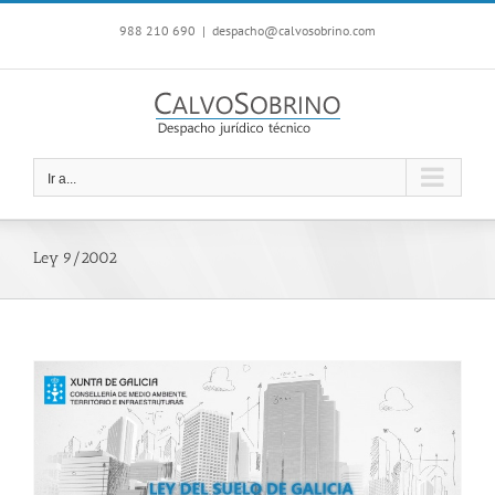
Saltar
988 210 690
|
despacho@calvosobrino.com
al
contenido
Ir a...
Ley 9/2002