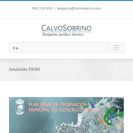
Saltar
988 210 690
|
despacho@calvosobrino.com
al
contenido
Ir a...
Anulación PXOM