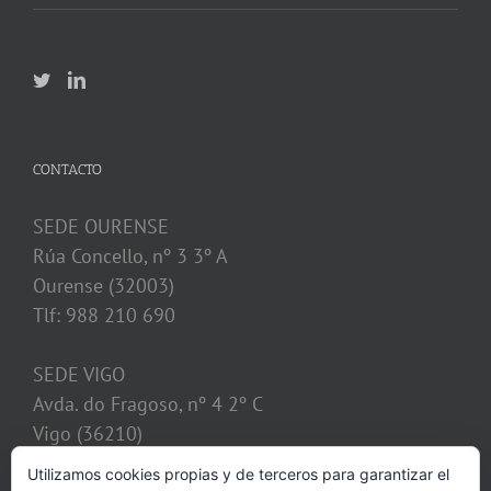
CONTACTO
SEDE OURENSE
Rúa Concello, nº 3 3º A
Ourense (32003)
Tlf: 988 210 690
SEDE VIGO
Avda. do Fragoso, nº 4 2º C
Vigo (36210)
Tlf: 986 128 621
Utilizamos cookies propias y de terceros para garantizar el