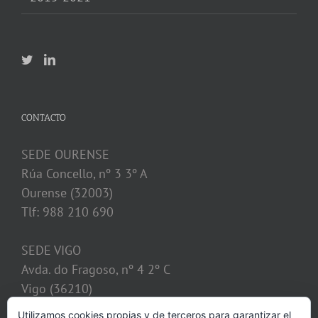
CONTACTO
SEDE OURENSE
Rúa Concello, nº 3 3º A
Ourense (32003)
Tlf: 988 210 690
SEDE VIGO
Avda. do Fragoso, nº 4 2º C
Vigo (36210)
Tlf: 986 128 621
Utilizamos cookies propias y de terceros para garantizar el