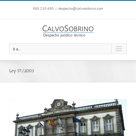
Saltar
988 210 690
|
despacho@calvosobrino.com
al
contenido
Ir a...
Ley 57/2003