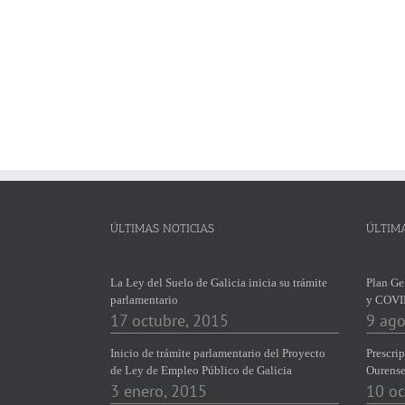
ÚLTIMAS NOTICIAS
ÚLTIM
La Ley del Suelo de Galicia inicia su trámite
Plan Ge
parlamentario
y COVI
17 octubre, 2015
9 ago
Inicio de trámite parlamentario del Proyecto
Prescrip
de Ley de Empleo Público de Galicia
Ourens
3 enero, 2015
10 oc