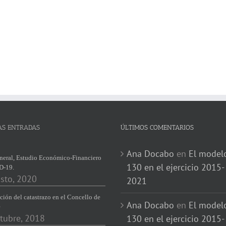
AS ENTRADAS
ÚLTIMOS COMENTARIOS
Ana Docabo
en
El model
neral, Estudio Económico-Financiero
130 en el ejercicio 2015-
D-19.
sto, 2020
2021
ción del catastrazo en el Concello de
Ana Docabo
en
El model
e
tubre, 2018
130 en el ejercicio 2015-