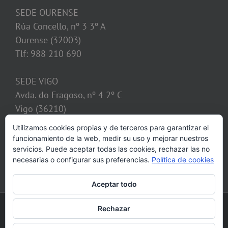
SEDE OURENSE
Rúa Concello, nº 3 3º A
Ourense (32003)
Tlf: 988 210 690
SEDE VIGO
Avda. do Fragoso, nº 4 2º C
Vigo (36210)
Tlf: 986 128 621
Utilizamos cookies propias y de terceros para garantizar el
funcionamiento de la web, medir su uso y mejorar nuestros
despacho@calvosobrino.com
servicios. Puede aceptar todas las cookies, rechazar las no
necesarias o configurar sus preferencias.
Política de cookies
Aceptar todo
©2013 Despacho CALVO SOBRINO, C.B. Todos los derechos reservados |
Rechazar
Aviso legal
|
Política de cookies
|
Mapa web