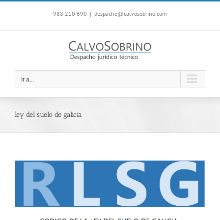
Saltar
988 210 690
|
despacho@calvosobrino.com
al
contenido
Ir a...
ley del suelo de galicia