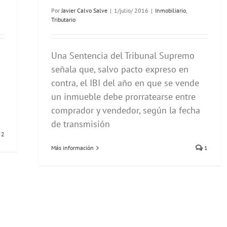
Por
Javier Calvo Salve
|
1/julio/ 2016
|
Inmobiliario
,
Tributario
Una Sentencia del Tribunal Supremo
señala que, salvo pacto expreso en
contra, el IBI del año en que se vende
un inmueble debe prorratearse entre
comprador y vendedor, según la fecha
de transmisión
2
Más información
1