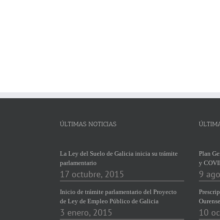
ÚLTIMAS NOTICIAS
ÚLTIM
La Ley del Suelo de Galicia inicia su trámite
Plan Ge
parlamentario
y COVI
17 octubre, 2015
9 ago
Inicio de trámite parlamentario del Proyecto
Prescrip
de Ley de Empleo Público de Galicia
Ourens
3 enero, 2015
10 oc