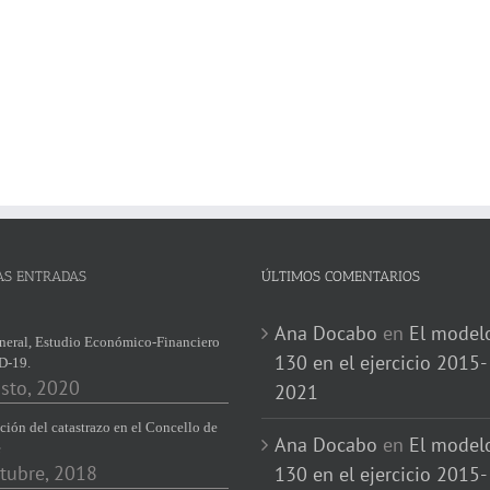
AS ENTRADAS
ÚLTIMOS COMENTARIOS
Ana Docabo
en
El model
neral, Estudio Económico-Financiero
130 en el ejercicio 2015-
D-19.
sto, 2020
2021
ción del catastrazo en el Concello de
Ana Docabo
en
El model
e
tubre, 2018
130 en el ejercicio 2015-