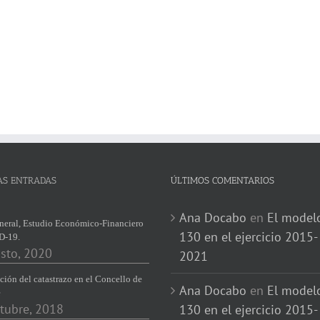
AS ENTRADAS
ÚLTIMOS COMENTARIOS
Ana Docabo
en
El model
neral, Estudio Económico-Financiero
130 en el ejercicio 2015-
D-19.
sto, 2020
2021
ción del catastrazo en el Concello de
Ana Docabo
en
El model
e
tubre, 2018
130 en el ejercicio 2015-