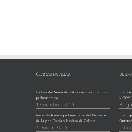
ÚLTIMAS NOTICIAS
ÚLTIM
La Ley del Suelo de Galicia inicia su trámite
Plan Ge
parlamentario
y COVI
17 octubre, 2015
9 ago
Inicio de trámite parlamentario del Proyecto
Prescrip
de Ley de Empleo Público de Galicia
Ourens
3 enero, 2015
10 oc