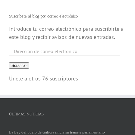
Suscríbete al blog por correo electrónico
Introduce tu correo electrónico para suscribirte a
este blog y recibir avisos de nuevas entradas.
Dirección
de
correo
Suscribir
electrónico
Únete a otros 76 suscriptores
ÚLTIMAS NOTICIAS
La Ley del Suelo de Galicia inicia su trámite parlamentario