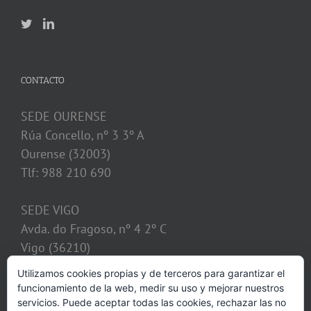
CONTACTO
SEDE OURENSE
Rúa Concello, nº 3 3º A
Ourense (32003)
Tlf: 988 210 690
SEDE VIGO
Avda. do Fragoso, nº 4 2º C
Vigo (36210)
Tlf: 986 128 621
Utilizamos cookies propias y de terceros para garantizar el
funcionamiento de la web, medir su uso y mejorar nuestros
despacho@calvosobrino.com
servicios. Puede aceptar todas las cookies, rechazar las no