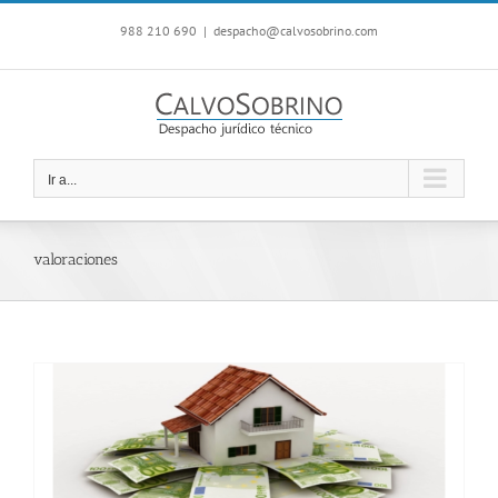
Saltar
988 210 690
|
despacho@calvosobrino.com
al
contenido
Ir a...
valoraciones