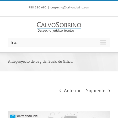
Saltar
988 210 690
|
despacho@calvosobrino.com
al
contenido
Ir a...
Anteproyecto de Ley del Suelo de Galicia
Anterior
Siguiente
Ver