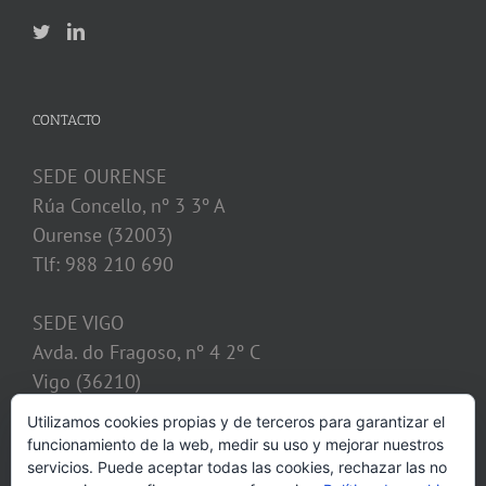
CONTACTO
SEDE OURENSE
Rúa Concello, nº 3 3º A
Ourense (32003)
Tlf: 988 210 690
SEDE VIGO
Avda. do Fragoso, nº 4 2º C
Vigo (36210)
Tlf: 986 128 621
Utilizamos cookies propias y de terceros para garantizar el
funcionamiento de la web, medir su uso y mejorar nuestros
despacho@calvosobrino.com
servicios. Puede aceptar todas las cookies, rechazar las no