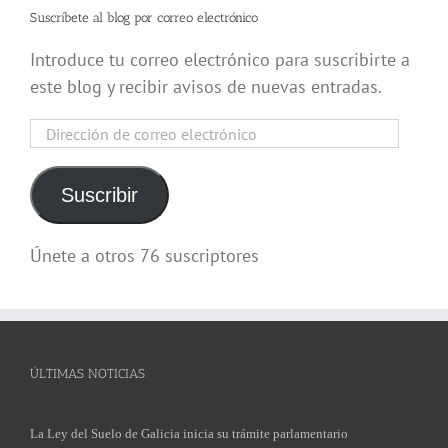
Suscríbete al blog por correo electrónico
Introduce tu correo electrónico para suscribirte a
este blog y recibir avisos de nuevas entradas.
Dirección
de
correo
Suscribir
electrónico
Únete a otros 76 suscriptores
ÚLTIMAS NOTICIAS
La Ley del Suelo de Galicia inicia su trámite parlamentario