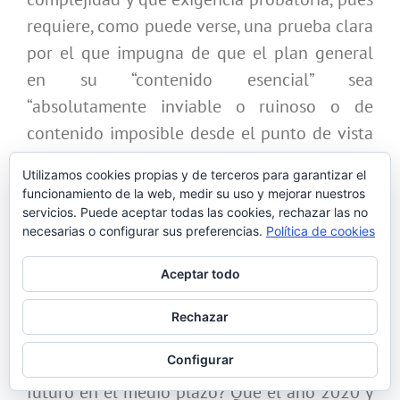
requiere, como puede verse, una prueba clara
por el que impugna de que el plan general
en su “contenido esencial” sea
“absolutamente inviable o ruinoso o de
contenido imposible desde el punto de vista
económico financiero”.
Utilizamos cookies propias y de terceros para garantizar el
funcionamiento de la web, medir su uso y mejorar nuestros
Y estamos ante un documento (el PXOM) a
servicios. Puede aceptar todas las cookies, rechazar las no
15 años vista de previsiones. ¿Quién es capaz
necesarias o configurar sus preferencias.
Política de cookies
de probar y afirmar que sus previsiones serán
Aceptar todo
‘absolutamente inviables o ruinosas o de
contenido imposible’ en dicho periodo de
Rechazar
tiempo si no es haciendo hipótesis, más o
Configurar
menos voluntariosas o inciertas, sobre el
futuro en el medio plazo? Que el año 2020 y