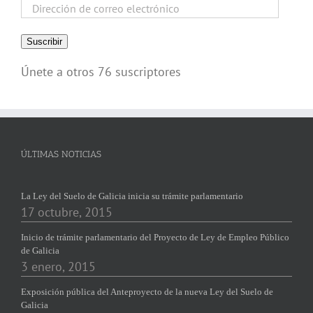
Dirección
de
correo
Suscribir
electrónico
Únete a otros 76 suscriptores
ÚLTIMAS NOTICIAS
La Ley del Suelo de Galicia inicia su trámite parlamentario
17 octubre, 2015
Inicio de trámite parlamentario del Proyecto de Ley de Empleo Público
de Galicia
3 enero, 2015
Exposición pública del Anteproyecto de la nueva Ley del Suelo de
Galicia