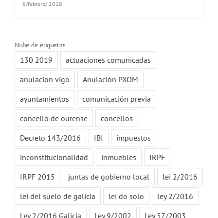
6/febrero/ 2018
Nube de etiquetas
130 2019
actuaciones comunicadas
anulacion vigo
Anulación PXOM
ayuntamientos
comunicación previa
concello de ourense
concellos
Decreto 143/2016
IBI
impuestos
inconstitucionalidad
inmuebles
IRPF
IRPF 2015
juntas de gobierno local
lei 2/2016
lei del suelo de galicia
lei do solo
ley 2/2016
Ley 2/2016 Galicia
Ley 9/2002
Ley 57/2003