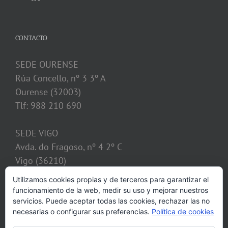
CONTACTO
SEDE OURENSE
Rúa Concello, nº 3 3º A
Ourense (32003)
Tlf: 988 210 690
SEDE VIGO
Avda. do Fragoso, nº 4 2º C
Vigo (36210)
Tlf: 986 128 621
Utilizamos cookies propias y de terceros para garantizar el
funcionamiento de la web, medir su uso y mejorar nuestros
despacho@calvosobrino.com
servicios. Puede aceptar todas las cookies, rechazar las no
necesarias o configurar sus preferencias.
Política de cookies