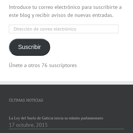
Introduce tu correo electrónico para suscribirte a
este blog y recibir avisos de nuevas entradas.
Dirección
de
correo
Suscribir
electrónico
Únete a otros 76 suscriptores
ÚLTIMAS NOTICIAS
La Ley del Suelo de Galicia inicia su trámite parlamentario
17 octubre, 2015