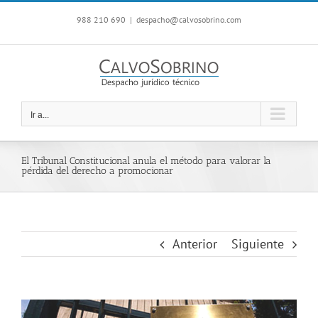
Saltar
988 210 690
|
despacho@calvosobrino.com
al
contenido
Ir a...
El Tribunal Constitucional anula el método para valorar la
pérdida del derecho a promocionar
Anterior
Siguiente
Ver