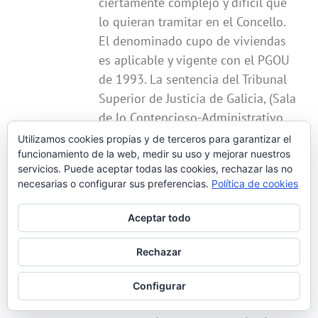
ciertamente complejo y difícil que
lo quieran tramitar en el Concello.
El denominado cupo de viviendas
es aplicable y vigente con el PGOU
de 1993. La sentencia del Tribunal
Superior de Justicia de Galicia, (Sala
de lo Contencioso-Administrativo,
Sección2ª) Sentencia núm.
Utilizamos cookies propias y de terceros para garantizar el
1261/2010 de 9 diciembre, citando
funcionamiento de la web, medir su uso y mejorar nuestros
servicios. Puede aceptar todas las cookies, rechazar las no
otra anterior deja claro que,
necesarias o configurar sus preferencias.
Política de cookies
superados dos de los indicadores
de las fichas de núcleo rural del
Aceptar todo
PGOU de 1993 de Vigo, sólo se
podría edificar con un plan especial
Rechazar
de mejora del medio.
Configurar
La nueva Ley 2/2016 tampoco