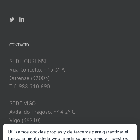
CONTACTO
SEDE OURENSE
Rúa Concello, nº 3 3º A
Ourense (32003)
Tlf: 988 210 690
SEDE VIGO
Avda. do Fragoso, nº 4 2º C
Vigo (36210)
Tlf: 986 128 621
Utilizamos cookies propias y de terceros para garantizar el
funcionamiento de la web, medir su uso y mejorar nuestros