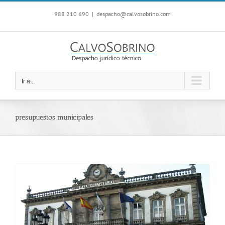
Saltar
988 210 690
|
despacho@calvosobrino.com
al
contenido
Ir a...
presupuestos municipales