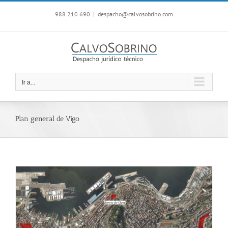
Saltar
988 210 690
|
despacho@calvosobrino.com
al
contenido
Ir a...
Plan general de Vigo