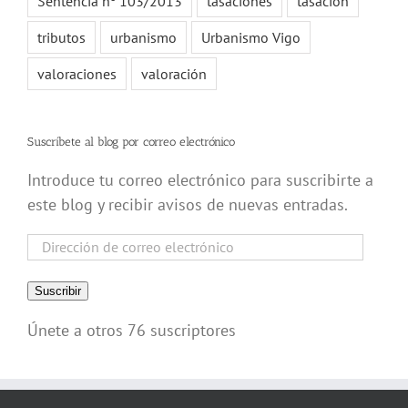
Sentencia nº 103/2013
tasaciones
tasación
tributos
urbanismo
Urbanismo Vigo
valoraciones
valoración
Suscríbete al blog por correo electrónico
Introduce tu correo electrónico para suscribirte a
este blog y recibir avisos de nuevas entradas.
Dirección
de
correo
Suscribir
electrónico
Únete a otros 76 suscriptores