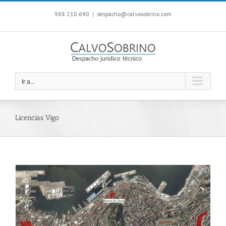
Saltar
988 210 690
|
despacho@calvosobrino.com
al
contenido
Ir a...
Licencias Vigo