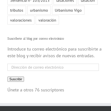
Sentencia nº 103/2013
tasaciones
tasación
tributos
urbanismo
Urbanismo Vigo
valoraciones
valoración
Suscríbete al blog por correo electrónico
Introduce tu correo electrónico para suscribirte a
este blog y recibir avisos de nuevas entradas.
Dirección
de
correo
Suscribir
electrónico
Únete a otros 76 suscriptores