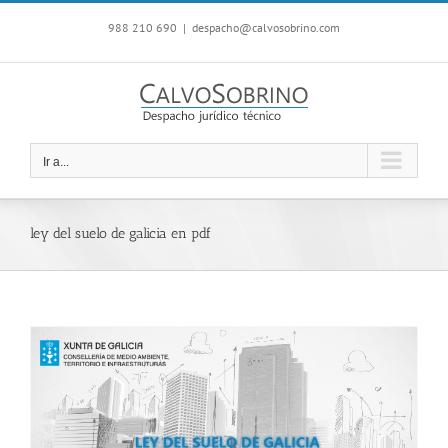
Saltar
988 210 690
|
despacho@calvosobrino.com
al
contenido
Ir a...
ley del suelo de galicia en pdf