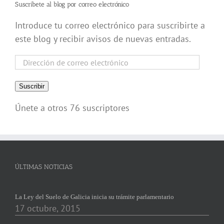
Suscríbete al blog por correo electrónico
Introduce tu correo electrónico para suscribirte a
este blog y recibir avisos de nuevas entradas.
Dirección
de
correo
Suscribir
electrónico
Únete a otros 76 suscriptores
ÚLTIMAS NOTICIAS
La Ley del Suelo de Galicia inicia su trámite parlamentario
17 octubre, 2015