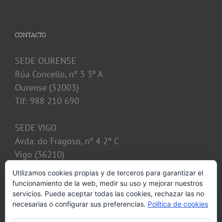
CONTACTO
SEDE OURENSE
Rúa Concello, nº 3 3º A
Ourense (32003)
Tlf: 988 210 690
SEDE VIGO
Avda. do Fragoso, nº 4 2º C
Vigo (36210)
Tlf: 986 128 621
Utilizamos cookies propias y de terceros para garantizar el
funcionamiento de la web, medir su uso y mejorar nuestros
despacho@calvosobrino.com
servicios. Puede aceptar todas las cookies, rechazar las no
necesarias o configurar sus preferencias.
Política de cookies