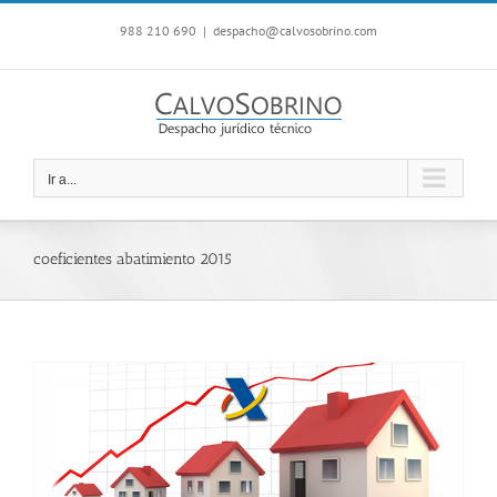
Saltar
988 210 690
|
despacho@calvosobrino.com
al
contenido
Ir a...
coeficientes abatimiento 2015