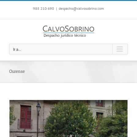
Saltar
988 210 690
|
despacho@calvosobrino.com
al
contenido
Ir a...
Ourense