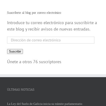
Suscríbete al blog por correo electrónico
Introduce tu correo electrónico para suscribirte a
este blog y recibir avisos de nuevas entradas.
Dirección
de
correo
Suscribir
electrónico
Únete a otros 76 suscriptores
ÚLTIMAS NOTICIAS
La Ley del Suelo de Galicia inicia su trámite parlamentario