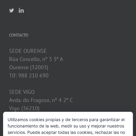
CONTACTO
SEDE OURENSE
Rúa Concello, nº 3 3º A
Ourense (32003)
Tlf: 988 210 690
SEDE VIGO
Avda. do Fragoso, nº 4 2º C
Vigo (36210)
Tlf: 986 128 621
Utilizamos cookies propias y de terceros para garantizar el
funcionamiento de la web, medir su uso y mejorar nuestros
despacho@calvosobrino.com
servicios. Puede aceptar todas las cookies, rechazar las no