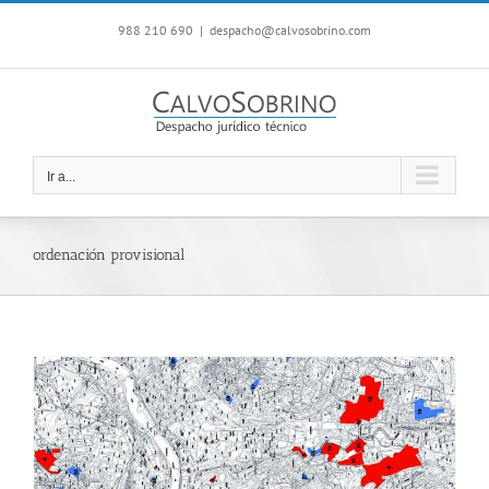
Saltar
988 210 690
|
despacho@calvosobrino.com
al
contenido
Ir a...
ordenación provisional