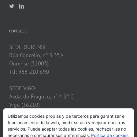
CONTACTO
SEDE OURENSE
Rúa Concello, nº 3 3º A
Ourense (32003)
Tlf: 988 210 690
SEDE VIGO
Avda. do Fragoso, nº 4 2º C
Vigo (36210)
Tlf: 986 128 621
Utilizamos cookies propias y de terceros para garantizar el
funcionamiento de la web, medir su uso y mejorar nuestros
despacho@calvosobrino.com
servicios. Puede aceptar todas las cookies, rechazar las no
necesarias o configurar sus preferencias.
Política de cookies