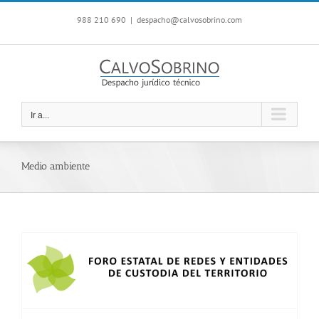
Saltar
988 210 690
|
despacho@calvosobrino.com
al
contenido
Ir a...
Medio ambiente