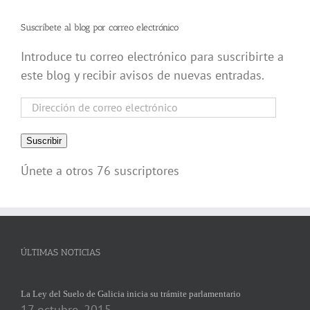
Suscríbete al blog por correo electrónico
Introduce tu correo electrónico para suscribirte a
este blog y recibir avisos de nuevas entradas.
Dirección
de
correo
Suscribir
electrónico
Únete a otros 76 suscriptores
ÚLTIMAS NOTICIAS
La Ley del Suelo de Galicia inicia su trámite parlamentario
17 octubre, 2015