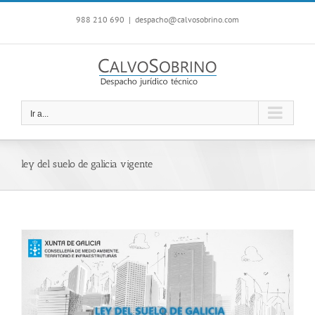
Saltar
988 210 690
|
despacho@calvosobrino.com
al
contenido
Ir a...
ley del suelo de galicia vigente