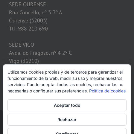
SEDE OURENSE
Rúa Concello, nº 3 3º A
Ourense (32003)
Tlf: 988 210 690
SEDE VIGO
Avda. do Fragoso, nº 4 2º C
Vigo (36210)
Tlf: 986 128 621
Utilizamos cookies propias y de terceros para garantizar el
funcionamiento de la web, medir su uso y mejorar nuestros
despacho@calvosobrino.com
servicios. Puede aceptar todas las cookies, rechazar las no
necesarias o configurar sus preferencias.
Política de cookies
Aceptar todo
©2013 Despacho CALVO SOBRINO, C.B. Todos los derechos reservados |
Rechazar
Aviso legal
|
Política de cookies
|
Mapa web
Configurar