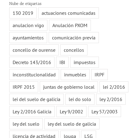
Nube de etiquetas
130 2019
actuaciones comunicadas
anulacion vigo
Anulación PXOM
ayuntamientos
comunicación previa
concello de ourense
concellos
Decreto 143/2016
IBI
impuestos
inconstitucionalidad
inmuebles
IRPF
IRPF 2015
juntas de gobierno local
lei 2/2016
lei del suelo de galicia
lei do solo
ley 2/2016
Ley 2/2016 Galicia
Ley 9/2002
Ley 57/2003
ley del suelo
ley del suelo de galicia
licencia de actividad
louga
LSG