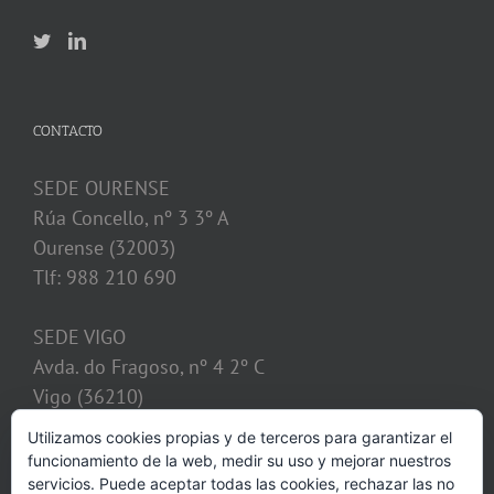
CONTACTO
SEDE OURENSE
Rúa Concello, nº 3 3º A
Ourense (32003)
Tlf: 988 210 690
SEDE VIGO
Avda. do Fragoso, nº 4 2º C
Vigo (36210)
Tlf: 986 128 621
Utilizamos cookies propias y de terceros para garantizar el
funcionamiento de la web, medir su uso y mejorar nuestros
despacho@calvosobrino.com
servicios. Puede aceptar todas las cookies, rechazar las no