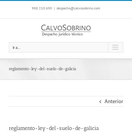
Saltar
988 210 690
|
despacho@calvosobrino.com
al
contenido
Ir a...
reglamento-ley-del-suelo-de-galicia
Anterior
reglamento-ley-del-suelo-de-galicia