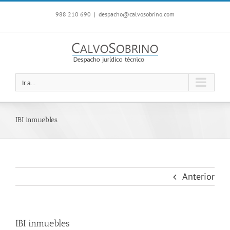
Saltar
988 210 690
|
despacho@calvosobrino.com
al
contenido
Ir a...
IBI inmuebles
Anterior
IBI inmuebles