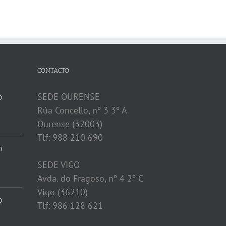
CONTACTO
o
SEDE OURENSE
Rúa Concello, nº 3 3º A
Ourense (32003)
Tlf: 988 210 690
o
SEDE VIGO
Avda. do Fragoso, nº 4 2º C
Vigo (36210)
o
Tlf: 986 128 621