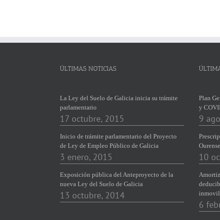
ÚLTIMAS NOTICIAS
ÚLTIM
La Ley del Suelo de Galicia inicia su trámite
Plan Ge
parlamentario
y COVI
17 octubre, 2015
9 ago
Inicio de trámite parlamentario del Proyecto
Prescrip
de Ley de Empleo Público de Galicia
Ourens
3 enero, 2015
10 oc
Exposición pública del Anteproyecto de la
Amortiz
nueva Ley del Suelo de Galicia
deducib
13 octubre, 2014
inmovil
6 feb