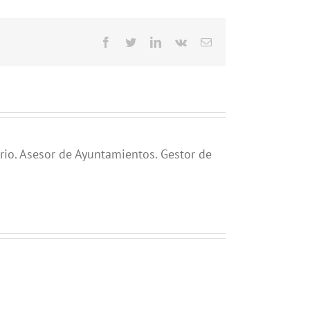
Facebook
Twitter
LinkedIn
Vk
Correo
electrónico
rio. Asesor de Ayuntamientos. Gestor de