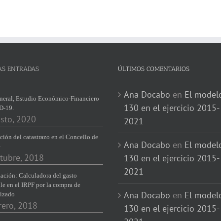
AS ENTRADAS
ÚLTIMOS COMENTARIOS
Ana Docabo
en
El model
neral, Estudio Económico-Financiero
130 en el ejercicio 2015-
D-19.
sto, 2020
2021
ción del catastrazo en el Concello de
Ana Docabo
en
El model
e
tubre, 2018
130 en el ejercicio 2015-
2021
ación: Calculadora del gasto
le en el IRPF por la compra de
Ana Docabo
en
El model
izado
rero, 2018
130 en el ejercicio 2015-