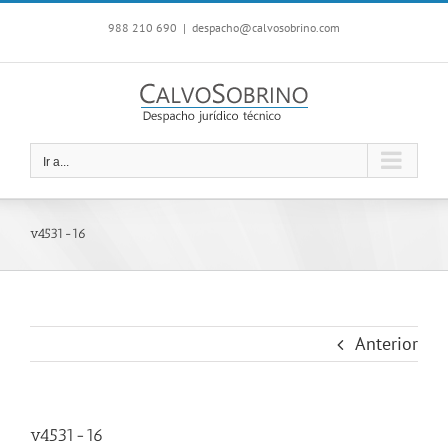
Saltar
988 210 690
|
despacho@calvosobrino.com
al
contenido
Ir a...
v4531-16
Anterior
v4531-16