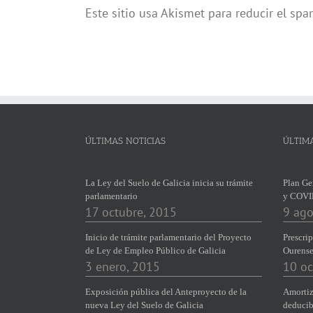
Este sitio usa Akismet para reducir el sp
ÚLTIMAS NOTICIAS
ÚLTIM
La Ley del Suelo de Galicia inicia su trámite
Plan Ge
parlamentario
y COVI
17 octubre, 2015
9 ago
Inicio de trámite parlamentario del Proyecto
Prescrip
de Ley de Empleo Público de Galicia
Ourens
3 enero, 2015
10 oc
Exposición pública del Anteproyecto de la
Amortiz
nueva Ley del Suelo de Galicia
deducib