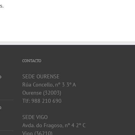
s.
CONTACTO
o
SEDE OURENSE
Rúa Concello, nº 3 3º A
Ourense (32003)
Tlf: 988 210 690
o
SEDE VIGO
Avda. do Fragoso, nº 4 2º C
Vigo (36210)