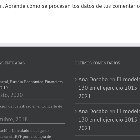
am.
Aprende cómo se procesan los datos de tus comentario
AS ENTRADAS
ÚLTIMOS COMENTARIOS
Ana Docabo
en
El model
neral, Estudio Económico-Financiero
130 en el ejercicio 2015-
D-19.
sto, 2020
2021
ción del catastrazo en el Concello de
Ana Docabo
en
El model
e
tubre, 2018
130 en el ejercicio 2015-
2021
ación: Calculadora del gasto
le en el IRPF por la compra de