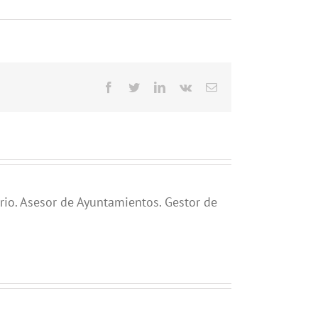
Facebook
Twitter
LinkedIn
Vk
Correo
electrónico
rio. Asesor de Ayuntamientos. Gestor de