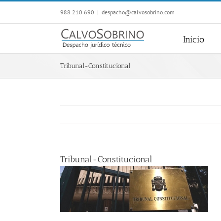
Saltar
988 210 690
|
despacho@calvosobrino.com
al
contenido
Inicio
Tribunal-Constitucional
Tribunal-Constitucional