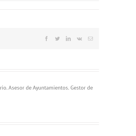
Facebook
Twitter
LinkedIn
Vk
Correo
electrónico
rio. Asesor de Ayuntamientos. Gestor de