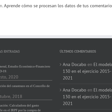
am.
Aprende cómo se procesan los datos de tus comentario
AS ENTRADAS
ÚLTIMOS COMENTARIOS
Ana Docabo
en
El model
neral, Estudio Económico-Financiero
130 en el ejercicio 2015-
D-19.
sto, 2020
2021
ción del catastrazo en el Concello de
Ana Docabo
en
El model
e
tubre, 2018
130 en el ejercicio 2015-
2021
ación: Calculadora del gasto
le en el IRPF por la compra de