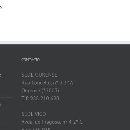
s.
CONTACTO
o
SEDE OURENSE
Rúa Concello, nº 3 3º A
Ourense (32003)
Tlf: 988 210 690
o
SEDE VIGO
Avda. do Fragoso, nº 4 2º C
Vigo (36210)