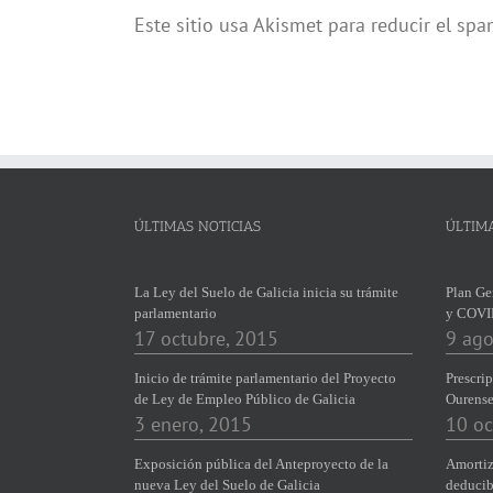
Este sitio usa Akismet para reducir el sp
ÚLTIMAS NOTICIAS
ÚLTIM
La Ley del Suelo de Galicia inicia su trámite
Plan Ge
parlamentario
y COVI
17 octubre, 2015
9 ago
Inicio de trámite parlamentario del Proyecto
Prescrip
de Ley de Empleo Público de Galicia
Ourens
3 enero, 2015
10 oc
Exposición pública del Anteproyecto de la
Amortiz
nueva Ley del Suelo de Galicia
deducib