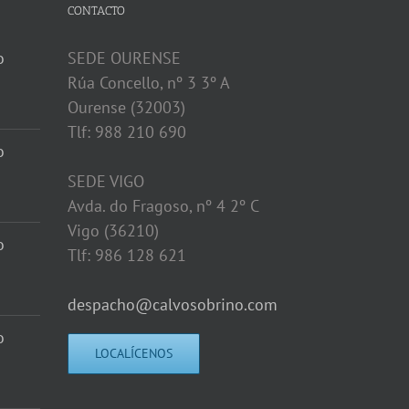
CONTACTO
o
SEDE OURENSE
Rúa Concello, nº 3 3º A
Ourense (32003)
Tlf: 988 210 690
o
SEDE VIGO
Avda. do Fragoso, nº 4 2º C
Vigo (36210)
o
Tlf: 986 128 621
despacho@calvosobrino.com
o
LOCALÍCENOS