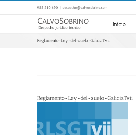
Saltar
988 210 690
|
despacho@calvosobrino.com
al
contenido
Inicio
Reglamento-Ley-del-suelo-GaliciaTvii
Reglamento-Ley-del-suelo-GaliciaTvii