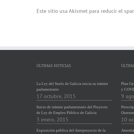
Este sitio usa Akismet para reducir el sp
ÚLTIMAS NOTICIAS
ÚLTIM
La Ley del Suelo de Galicia inicia su trámite
Plan Ge
parlamentario
y COVI
17 octubre, 2015
9 ago
Inicio de trámite parlamentario del Proyecto
Prescrip
de Ley de Empleo Público de Galicia
Ourens
3 enero, 2015
10 oc
Exposición pública del Anteproyecto de la
Amortiz