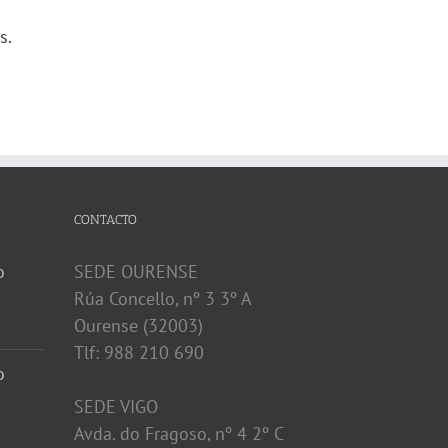
s.
CONTACTO
o
SEDE OURENSE
Rúa Concello, nº 3 3º A
Ourense (32003)
Tlf: 988 210 690
o
SEDE VIGO
Avda. do Fragoso, nº 4 2º C