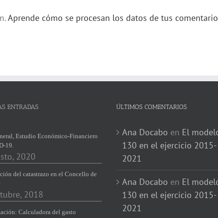
am.
Aprende cómo se procesan los datos de tus comentario
AS ENTRADAS
ÚLTIMOS COMENTARIOS
Ana Docabo
en
El model
neral, Estudio Económico-Financiero
130 en el ejercicio 2015-
D-19.
sto, 2020
2021
ción del catastrazo en el Concello de
Ana Docabo
en
El model
e
tubre, 2018
130 en el ejercicio 2015-
2021
ación: Calculadora del gasto