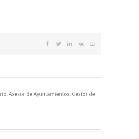
Facebook
Twitter
LinkedIn
Vk
Correo
electrónico
rio. Asesor de Ayuntamientos. Gestor de