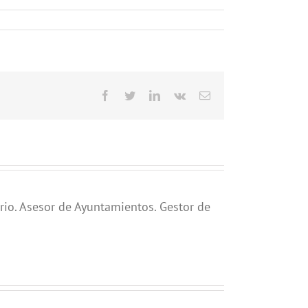
Facebook
Twitter
LinkedIn
Vk
Correo
electrónico
rio. Asesor de Ayuntamientos. Gestor de