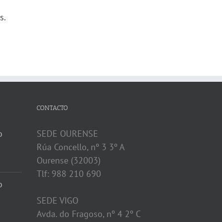
s.
CONTACTO
o
SEDE OURENSE
Rúa Concello, nº 3 3º A
Ourense (32003)
Tlf: 988 210 690
o
SEDE VIGO
Avda. do Fragoso, nº 4 2º C