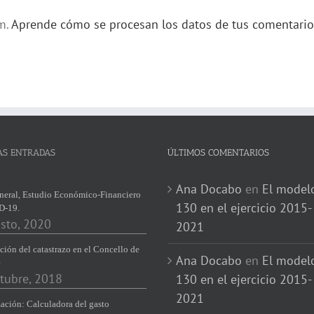
am.
Aprende cómo se procesan los datos de tus comentario
AS ENTRADAS
ÚLTIMOS COMENTARIOS
Ana Docabo
en
El model
neral, Estudio Económico-Financiero
130 en el ejercicio 2015-
D-19.
sto, 2020
2021
ción del catastrazo en el Concello de
Ana Docabo
en
El model
e
tubre, 2018
130 en el ejercicio 2015-
2021
ación: Calculadora del gasto