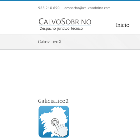
Saltar
988 210 690
|
despacho@calvosobrino.com
al
contenido
Inicio
Galicia_ico2
Galicia_ico2