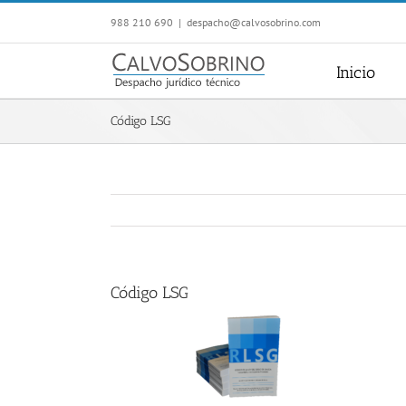
Saltar
988 210 690
|
despacho@calvosobrino.com
al
contenido
Inicio
Código LSG
Código LSG