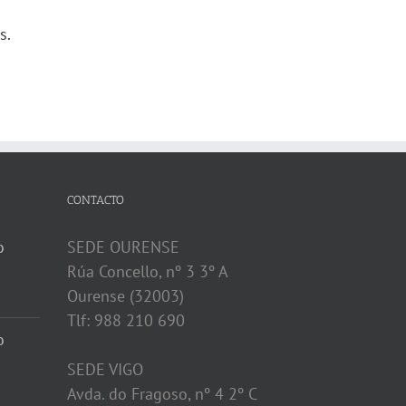
s.
CONTACTO
o
SEDE OURENSE
Rúa Concello, nº 3 3º A
Ourense (32003)
Tlf: 988 210 690
o
SEDE VIGO
Avda. do Fragoso, nº 4 2º C