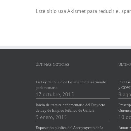
Este sitio usa Akismet para reducir el sp
ÚLTIMAS NOTICIAS
ÚLTIM
La Ley del Suelo de Galicia inicia su trámite
Plan Ge
parlamentario
y COVI
17 octubre, 2015
9 ago
Inicio de trámite parlamentario del Proyecto
Prescrip
de Ley de Empleo Público de Galicia
Ourens
3 enero, 2015
10 oc
Exposición pública del Anteproyecto de la
Amortiz