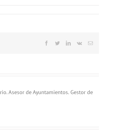
Facebook
Twitter
LinkedIn
Vk
Correo
electrónico
rio. Asesor de Ayuntamientos. Gestor de