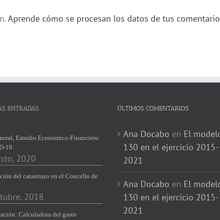
am.
Aprende cómo se procesan los datos de tus comentario
AS ENTRADAS
ÚLTIMOS COMENTARIOS
Ana Docabo
en
El model
neral, Estudio Económico-Financiero
130 en el ejercicio 2015-
D-19.
sto, 2020
2021
ción del catastrazo en el Concello de
Ana Docabo
en
El model
e
tubre, 2018
130 en el ejercicio 2015-
2021
ación: Calculadora del gasto