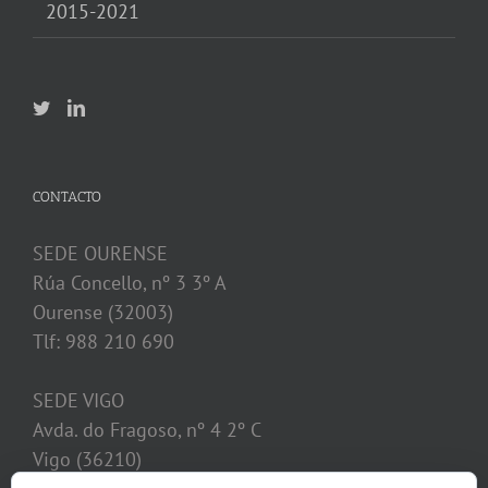
2015-2021
CONTACTO
SEDE OURENSE
Rúa Concello, nº 3 3º A
Ourense (32003)
Tlf: 988 210 690
SEDE VIGO
Avda. do Fragoso, nº 4 2º C
Vigo (36210)