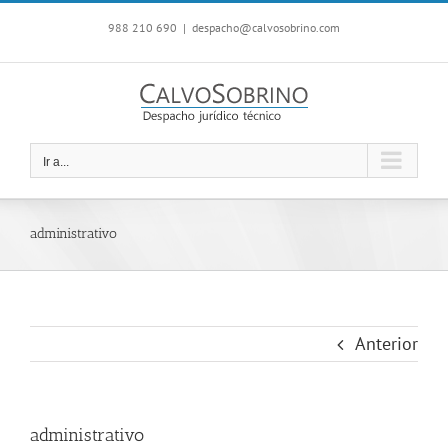
Saltar
988 210 690
|
despacho@calvosobrino.com
al
contenido
Ir a...
administrativo
Anterior
administrativo